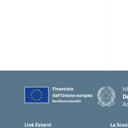
Is
De
Ac
— 
Link Esterni
La Scuo