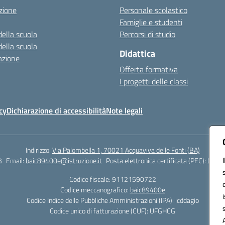
zione
Personale scolastico
Famiglie e studenti
della scuola
Percorsi di studio
della scuola
Didattica
azione
Offerta formativa
I progetti delle classi
cy
Dichiarazione di accessibilità
Note legali
Indirizzo:
Via Palombella 1, 70021 Acquaviva delle Fonti (BA)
3
Email:
baic89400e@istruzione.it
Posta elettronica certificata (PEC):
baic8
Codice fiscale: 91121590722
Codice meccanografico:
baic89400e
Codice Indice delle Pubbliche Amministrazioni (IPA): icddagio
Codice unico di fatturazione (CUF): UFGHCG