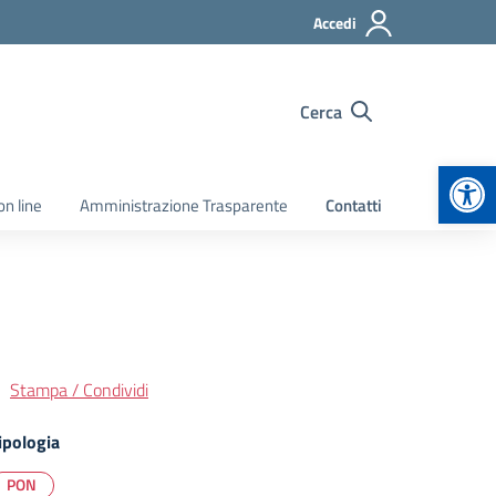
Accedi
Cerca
Apr
on line
Amministrazione Trasparente
Contatti
Stampa / Condividi
ipologia
PON