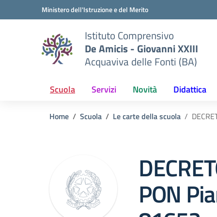
Vai ai contenuti
Vai al menu di navigazione
Vai al footer
Ministero dell'Istruzione e del Merito
Istituto Comprensivo
De Amicis - Giovanni XXIII
Acquaviva delle Fonti (BA)
Scuola
Servizi
Novità
Didattica
Home
Scuola
Le carte della scuola
DECRET
DECRETO
PON Pia