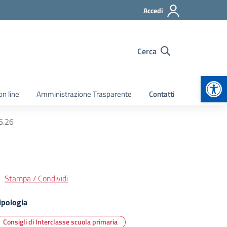
Accedi
Cerca
Apr
on line
Amministrazione Trasparente
Contatti
5.26
Stampa / Condividi
ipologia
Consigli di Interclasse scuola primaria