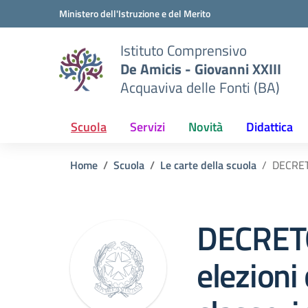
Vai ai contenuti
Vai al menu di navigazione
Vai al footer
Ministero dell'Istruzione e del Merito
Istituto Comprensivo
De Amicis - Giovanni XXIII
Acquaviva delle Fonti (BA)
Scuola
Servizi
Novità
Didattica
Home
Scuola
Le carte della scuola
DECRETO
DECRETO
elezioni 