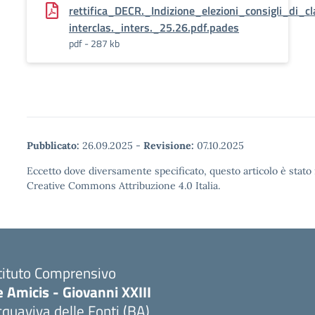
rettifica_DECR._Indizione_elezioni_consigli_di_c
interclas._inters._25.26.pdf.pades
pdf - 287 kb
Pubblicato:
26.09.2025
-
Revisione:
07.10.2025
Eccetto dove diversamente specificato, questo articolo è stato 
Creative Commons Attribuzione 4.0 Italia.
tituto Comprensivo
 Amicis - Giovanni XXIII
quaviva delle Fonti (BA)