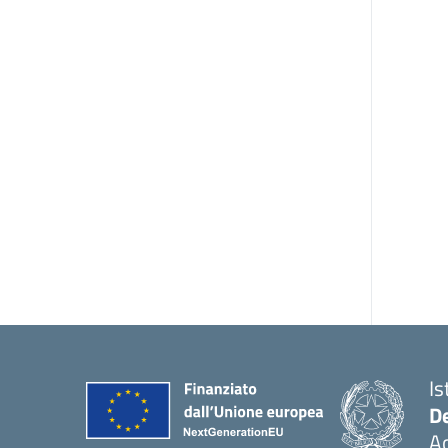
Is
De
Ac