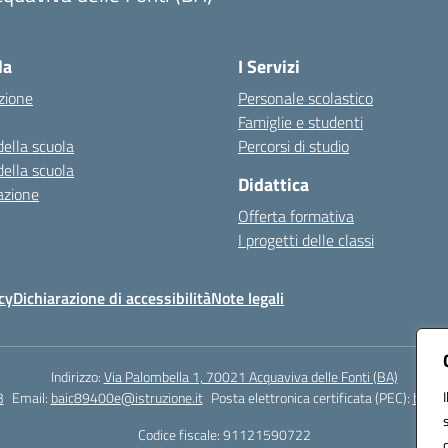
Visita la pagina iniziale della scuola
la
I Servizi
zione
Personale scolastico
Famiglie e studenti
della scuola
Percorsi di studio
della scuola
Didattica
azione
Offerta formativa
I progetti delle classi
cy
Dichiarazione di accessibilità
Note legali
Indirizzo:
Via Palombella 1, 70021 Acquaviva delle Fonti (BA)
3
Email:
baic89400e@istruzione.it
Posta elettronica certificata (PEC):
baic8
Codice fiscale: 91121590722