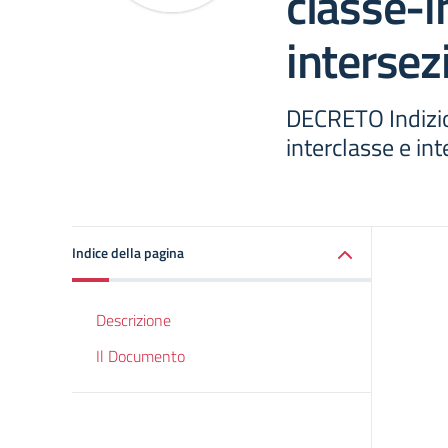
classe-i
intersez
DECRETO Indizion
interclasse e in
Indice della pagina
Descrizione
Il Documento