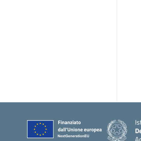
Is
De
Ac