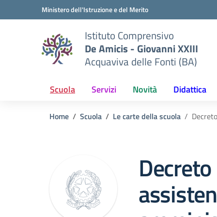
Vai ai contenuti
Vai al menu di navigazione
Vai al footer
Ministero dell'Istruzione e del Merito
Istituto Comprensivo
De Amicis - Giovanni XXIII
Acquaviva delle Fonti (BA)
Scuola
Servizi
Novità
Didattica
Home
Scuola
Le carte della scuola
Decreto
Decreto
assisten