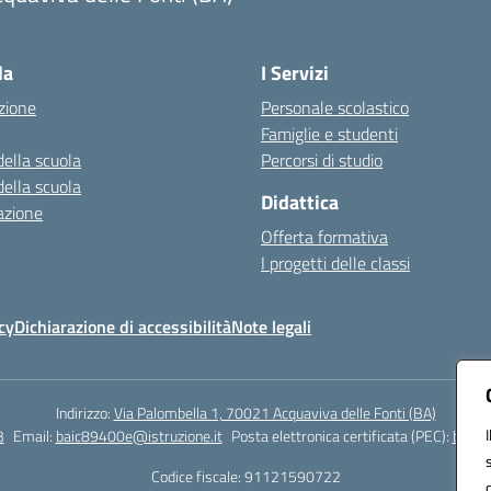
Visita la pagina iniziale della scuola
la
I Servizi
zione
Personale scolastico
Famiglie e studenti
della scuola
Percorsi di studio
della scuola
Didattica
azione
Offerta formativa
I progetti delle classi
cy
Dichiarazione di accessibilità
Note legali
Indirizzo:
Via Palombella 1, 70021 Acquaviva delle Fonti (BA)
3
Email:
baic89400e@istruzione.it
Posta elettronica certificata (PEC):
baic8
Codice fiscale: 91121590722