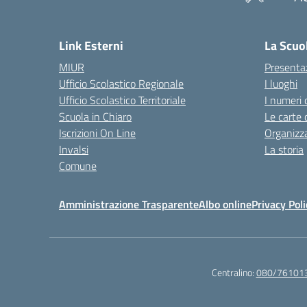
— 
Link Esterni
La Scuo
MIUR
Presenta
Ufficio Scolastico Regionale
I luoghi
Ufficio Scolastico Territoriale
I numeri 
Scuola in Chiaro
Le carte 
Iscrizioni On Line
Organizz
Invalsi
La storia
Comune
Amministrazione Trasparente
Albo online
Privacy Poli
Centralino:
080/76101