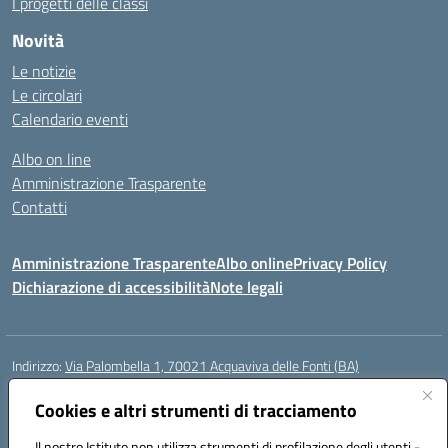
I progetti delle classi
Novità
Le notizie
Le circolari
Calendario eventi
Albo on line
Amministrazione Trasparente
Contatti
Amministrazione Trasparente
Albo online
Privacy Policy
Dichiarazione di accessibilità
Note legali
Indirizzo:
Via Palombella 1, 70021 Acquaviva delle Fonti (BA)
Centralino:
080/761013
Email:
baic89400e@istruzione.it
Posta elettronica certificata (PEC):
Cookies e altri strumenti di tracciamento
baic89400e@pec.istruzione.it
Codice fiscale: 91121590722
Il nostro Istituto non utilizza strumenti di profilazione degli utenti -