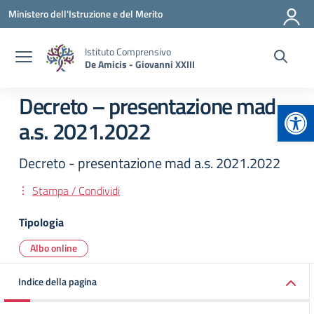
Vai ai contenuti
Vai al menu di navigazione
Vai al footer
Ministero dell'Istruzione e del Merito
Istituto Comprensivo
De Amicis - Giovanni XXIII
Decreto – presentazione mad
Apr
a.s. 2021.2022
Decreto - presentazione mad a.s. 2021.2022
Stampa / Condividi
Tipologia
Albo online
Indice della pagina