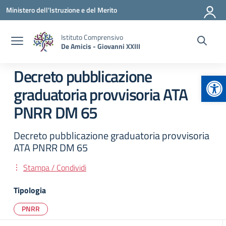
Vai ai contenuti
Vai al menu di navigazione
Vai al footer
Ministero dell'Istruzione e del Merito
Istituto Comprensivo
De Amicis - Giovanni XXIII
Decreto pubblicazione
Apr
graduatoria provvisoria ATA
PNRR DM 65
Decreto pubblicazione graduatoria provvisoria
ATA PNRR DM 65
Stampa / Condividi
Tipologia
PNRR