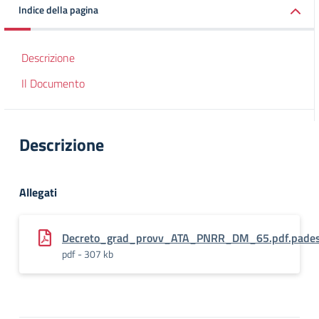
Indice della pagina
Descrizione
Il Documento
Descrizione
Allegati
Decreto_grad_provv_ATA_PNRR_DM_65.pdf.pade
pdf - 307 kb