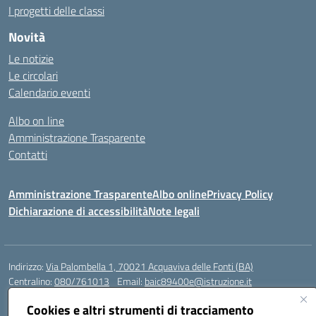
I progetti delle classi
Novità
Le notizie
Le circolari
Calendario eventi
Albo on line
Amministrazione Trasparente
Contatti
Amministrazione Trasparente
Albo online
Privacy Policy
Dichiarazione di accessibilità
Note legali
Indirizzo:
Via Palombella 1, 70021 Acquaviva delle Fonti (BA)
Centralino:
080/761013
Email:
baic89400e@istruzione.it
Posta elettronica certificata (PEC):
baic89400e@pec.istruzione.it
Cookies e altri strumenti di tracciamento