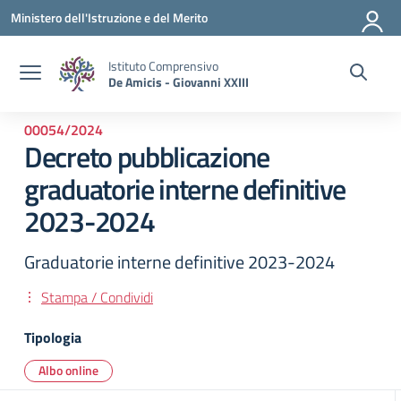
Vai ai contenuti
Vai al menu di navigazione
Vai al footer
Ministero dell'Istruzione e del Merito
Istituto Comprensivo
De Amicis - Giovanni XXIII
00054/2024
Decreto pubblicazione
graduatorie interne definitive
2023-2024
Graduatorie interne definitive 2023-2024
Stampa / Condividi
Tipologia
Albo online