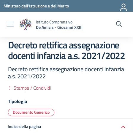
Vai ai contenuti
Vai al menu di navigazione
Vai al footer
Ministero dell'Istruzione e del Merito
Istituto Comprensivo
De Amicis - Giovanni XXIII
Decreto rettifica assegnazione
docenti infanzia a.s. 2021/2022
Decreto rettifica assegnazione docenti infanzia
a.s. 2021/2022
Stampa / Condividi
Tipologia
Documento Generico
Indice della pagina