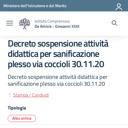
Vai ai contenuti
Vai al menu di navigazione
Vai al footer
Ministero dell'Istruzione e del Merito
Istituto Comprensivo
De Amicis - Giovanni XXIII
Decreto sospensione attività
didattica per sanificazione
plesso via coccioli 30.11.20
Decreto sospensione attività didattica per
sanificazione plesso via coccioli 30.11.20
Stampa / Condividi
Tipologia
Albo online