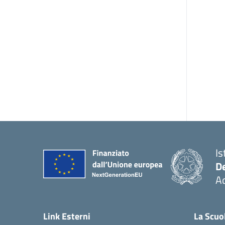
Is
De
Ac
— 
Link Esterni
La Scuo