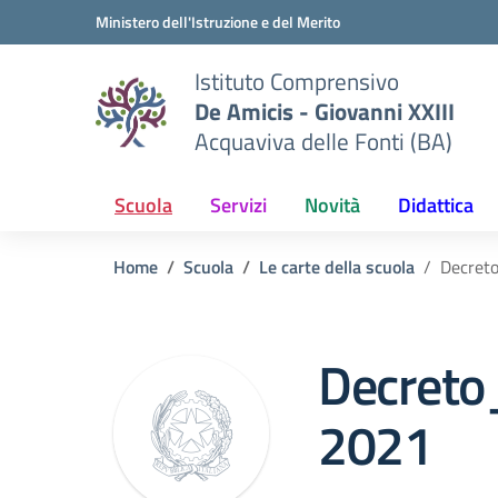
Vai ai contenuti
Vai al menu di navigazione
Vai al footer
Ministero dell'Istruzione e del Merito
Istituto Comprensivo
De Amicis - Giovanni XXIII
Acquaviva delle Fonti (BA)
Scuola
Servizi
Novità
Didattica
Home
Scuola
Le carte della scuola
Decret
Decreto
2021