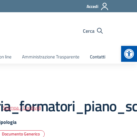
Accedi
Cerca
Apr
on line
Amministrazione Trasparente
Contatti
ria_formatori_piano_s
Stampa / Condividi
ipologia
Documento Generico