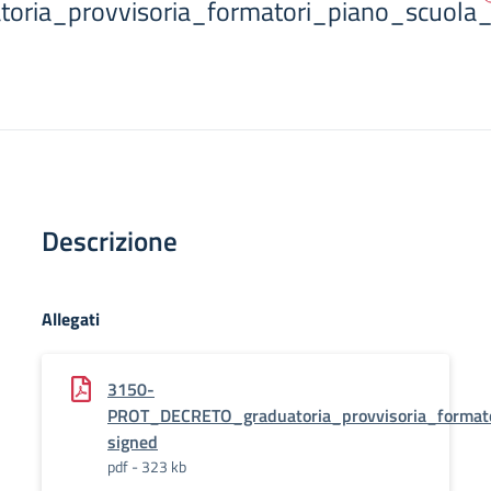
toria_provvisoria_formatori_piano_scuola_
Descrizione
Allegati
3150-
PROT_DECRETO_graduatoria_provvisoria_formato
signed
pdf - 323 kb