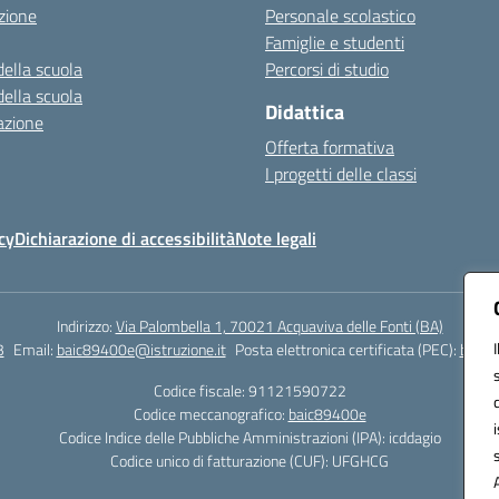
zione
Personale scolastico
Famiglie e studenti
della scuola
Percorsi di studio
della scuola
Didattica
azione
Offerta formativa
I progetti delle classi
cy
Dichiarazione di accessibilità
Note legali
Indirizzo:
Via Palombella 1, 70021 Acquaviva delle Fonti (BA)
3
Email:
baic89400e@istruzione.it
Posta elettronica certificata (PEC):
baic8
Codice fiscale: 91121590722
Codice meccanografico:
baic89400e
Codice Indice delle Pubbliche Amministrazioni (IPA): icddagio
Codice unico di fatturazione (CUF): UFGHCG