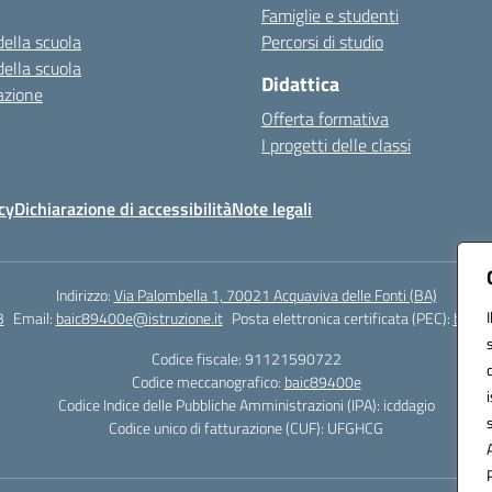
Famiglie e studenti
della scuola
Percorsi di studio
della scuola
Didattica
azione
Offerta formativa
I progetti delle classi
cy
Dichiarazione di accessibilità
Note legali
Indirizzo:
Via Palombella 1, 70021 Acquaviva delle Fonti (BA)
3
Email:
baic89400e@istruzione.it
Posta elettronica certificata (PEC):
baic8
Codice fiscale: 91121590722
Codice meccanografico:
baic89400e
Codice Indice delle Pubbliche Amministrazioni (IPA): icddagio
Codice unico di fatturazione (CUF): UFGHCG