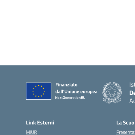
Is
De
Ac
— 
Link Esterni
La Scuo
MIUR
Presenta