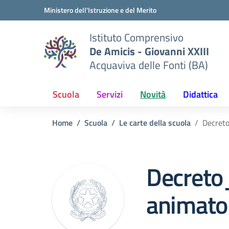
Vai ai contenuti
Vai al menu di navigazione
Vai al footer
Ministero dell'Istruzione e del Merito
Istituto Comprensivo
De Amicis - Giovanni XXIII
Acquaviva delle Fonti (BA)
Scuola
Servizi
Novità
Didattica
Home
Scuola
Le carte della scuola
Decreto
Decreto_
animato