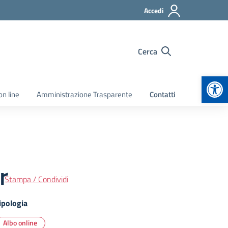
Accedi
Cerca
Apr
on line
Amministrazione Trasparente
Contatti
r
Stampa / Condividi
ipologia
Albo online