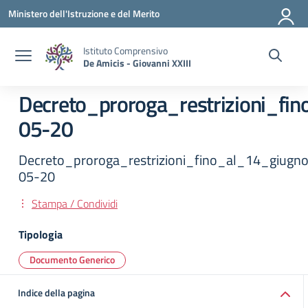
Vai ai contenuti
Vai al menu di navigazione
Vai al footer
Ministero dell'Istruzione e del Merito
Istituto Comprensivo
De Amicis - Giovanni XXIII
Decreto_proroga_restrizioni_fi
05-20
Decreto_proroga_restrizioni_fino_al_14_giugn
05-20
Stampa / Condividi
Tipologia
Documento Generico
Indice della pagina