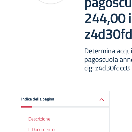
pagoscu
244,00 iv
z4d30fd
Determina acqu
pagoscuola anno
cig: z4d30fdcc8
Indice della pagina
Descrizione
Il Documento