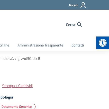
Accedi
Cerca
Apr
on line
Amministrazione Trasparente
Contatti
nclusa). cig: z4d30fdcc8
Stampa / Condividi
ipologia
Documento Generico