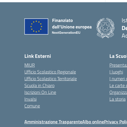
Is
De
Ac
— 
Link Esterni
La Scuo
MIUR
Presenta
Ufficio Scolastico Regionale
I luoghi
Ufficio Scolastico Territoriale
I numeri 
Scuola in Chiaro
Le carte 
Iscrizioni On Line
Organizz
Invalsi
La storia
Comune
Amministrazione Trasparente
Albo online
Privacy Poli