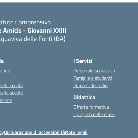
tituto Comprensivo
 Amicis - Giovanni XXIII
quaviva delle Fonti (BA)
Visita la pagina iniziale della scuola
la
I Servizi
zione
Personale scolastico
Famiglie e studenti
della scuola
Percorsi di studio
della scuola
Didattica
azione
Offerta formativa
I progetti delle classi
cy
Dichiarazione di accessibilità
Note legali