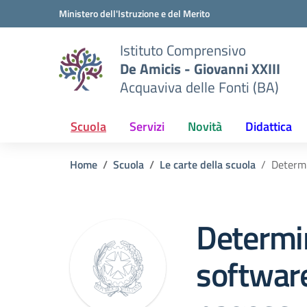
Vai ai contenuti
Vai al menu di navigazione
Vai al footer
Ministero dell'Istruzione e del Merito
Istituto Comprensivo
De Amicis - Giovanni XXIII
Acquaviva delle Fonti (BA)
Scuola
Servizi
Novità
Didattica
Home
Scuola
Le carte della scuola
Determi
Determi
softwar