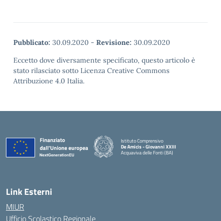
Pubblicato:
30.09.2020
-
Revisione:
30.09.2020
Eccetto dove diversamente specificato, questo articolo è
stato rilasciato sotto Licenza Creative Commons
Attribuzione 4.0 Italia.
Istituto Comprensivo
De Amicis - Giovanni XXIII
Acquaviva delle Fonti (BA)
— Visita la pagina iniziale della scuola
Link Esterni
MIUR
Ufficio Scolastico Regionale