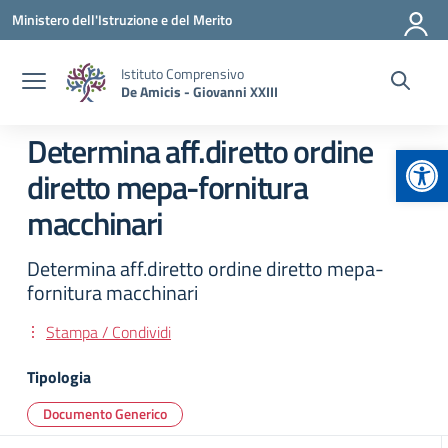
Vai ai contenuti
Vai al menu di navigazione
Vai al footer
Ministero dell'Istruzione e del Merito
Istituto Comprensivo
De Amicis - Giovanni XXIII
Determina aff.diretto ordine
Apr
diretto mepa-fornitura
macchinari
Determina aff.diretto ordine diretto mepa-
fornitura macchinari
Stampa / Condividi
Tipologia
Documento Generico