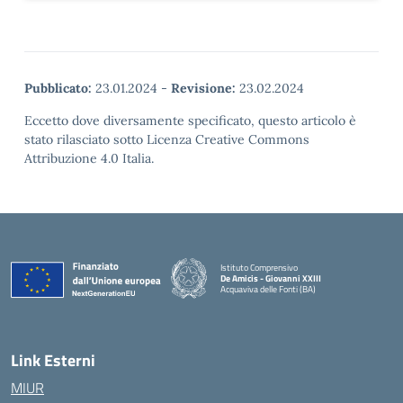
Pubblicato:
23.01.2024
-
Revisione:
23.02.2024
Eccetto dove diversamente specificato, questo articolo è
stato rilasciato sotto Licenza Creative Commons
Attribuzione 4.0 Italia.
Istituto Comprensivo
De Amicis - Giovanni XXIII
Acquaviva delle Fonti (BA)
— Visita la pagina iniziale della scuola
Link Esterni
MIUR