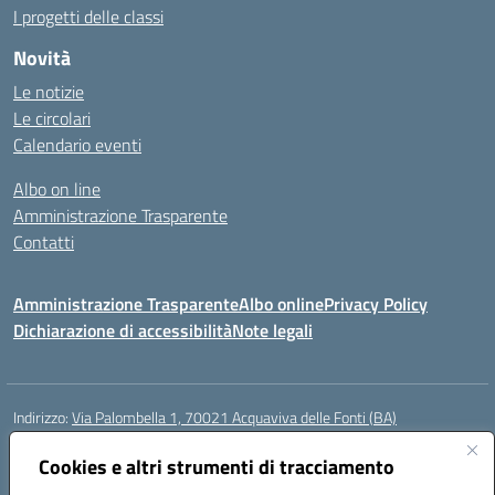
I progetti delle classi
Novità
Le notizie
Le circolari
Calendario eventi
Albo on line
Amministrazione Trasparente
Contatti
Amministrazione Trasparente
Albo online
Privacy Policy
Dichiarazione di accessibilità
Note legali
Indirizzo:
Via Palombella 1, 70021 Acquaviva delle Fonti (BA)
Centralino:
080/761013
Email:
baic89400e@istruzione.it
Posta elettronica certificata (PEC):
Cookies e altri strumenti di tracciamento
baic89400e@pec.istruzione.it