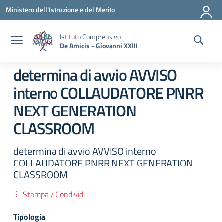
Vai ai contenuti
Vai al menu di navigazione
Vai al footer
Ministero dell'Istruzione e del Merito
Istituto Comprensivo
De Amicis - Giovanni XXIII
determina di avvio AVVISO
interno COLLAUDATORE PNRR
NEXT GENERATION
CLASSROOM
determina di avvio AVVISO interno
COLLAUDATORE PNRR NEXT GENERATION
CLASSROOM
Stampa / Condividi
Tipologia