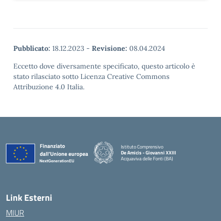
Pubblicato:
18.12.2023
-
Revisione:
08.04.2024
Eccetto dove diversamente specificato, questo articolo è
stato rilasciato sotto Licenza Creative Commons
Attribuzione 4.0 Italia.
Istituto Comprensivo
De Amicis - Giovanni XXIII
Acquaviva delle Fonti (BA)
— Visita la pagina iniziale della scuola
Link Esterni
MIUR