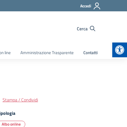
Accedi
Cerca
Apr
on line
Amministrazione Trasparente
Contatti
Stampa / Condividi
ipologia
Albo online