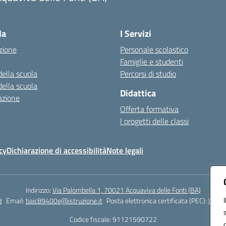
Visita la pagina iniziale della scuola
la
I Servizi
zione
Personale scolastico
Famiglie e studenti
della scuola
Percorsi di studio
della scuola
Didattica
azione
Offerta formativa
I progetti delle classi
cy
Dichiarazione di accessibilità
Note legali
Indirizzo:
Via Palombella 1, 70021 Acquaviva delle Fonti (BA)
3
Email:
baic89400e@istruzione.it
Posta elettronica certificata (PEC):
baic8
Codice fiscale: 91121590722