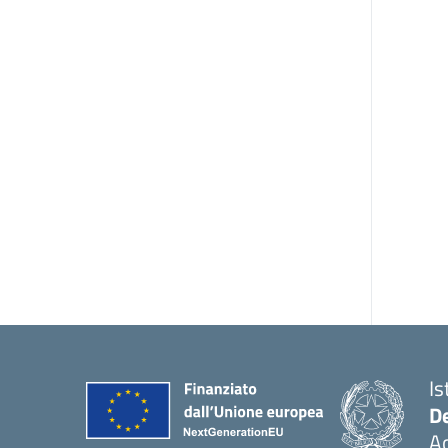
Is
De
Ac