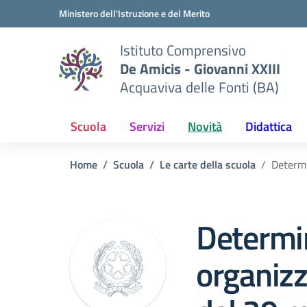
Vai ai contenuti
Vai al menu di navigazione
Vai al footer
Ministero dell'Istruzione e del Merito
Istituto Comprensivo
De Amicis - Giovanni XXIII
Acquaviva delle Fonti (BA)
Scuola
Servizi
Novità
Didattica
Home
Scuola
Le carte della scuola
Determi
Determi
organizz