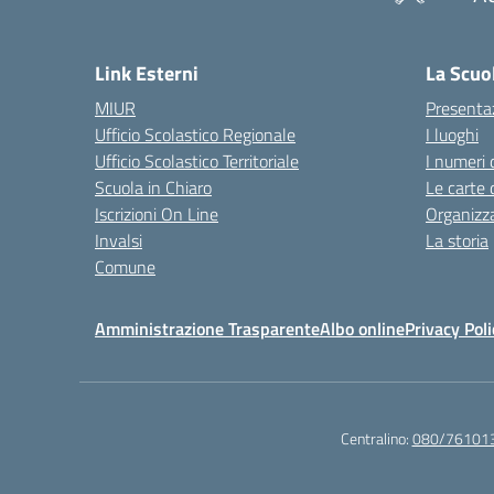
— 
Link Esterni
La Scuo
MIUR
Presenta
Ufficio Scolastico Regionale
I luoghi
Ufficio Scolastico Territoriale
I numeri 
Scuola in Chiaro
Le carte 
Iscrizioni On Line
Organizz
Invalsi
La storia
Comune
Amministrazione Trasparente
Albo online
Privacy Poli
Centralino:
080/76101