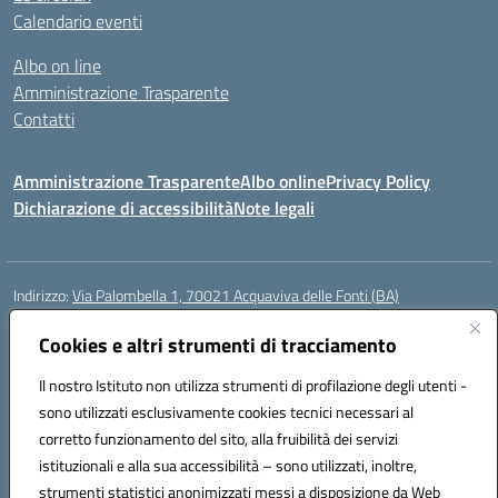
Calendario eventi
Albo on line
Amministrazione Trasparente
Contatti
Amministrazione Trasparente
Albo online
Privacy Policy
Dichiarazione di accessibilità
Note legali
Indirizzo:
Via Palombella 1, 70021 Acquaviva delle Fonti (BA)
Centralino:
080/761013
Email:
baic89400e@istruzione.it
Posta elettronica certificata (PEC):
Cookies e altri strumenti di tracciamento
baic89400e@pec.istruzione.it
Codice fiscale: 91121590722
Il nostro Istituto non utilizza strumenti di profilazione degli utenti -
Codice meccanografico:
baic89400e
sono utilizzati esclusivamente cookies tecnici necessari al
Codice Indice delle Pubbliche Amministrazioni (IPA): icddagio
corretto funzionamento del sito, alla fruibilità dei servizi
Codice unico di fatturazione (CUF): UFGHCG
istituzionali e alla sua accessibilità – sono utilizzati, inoltre,
strumenti statistici anonimizzati messi a disposizione da Web