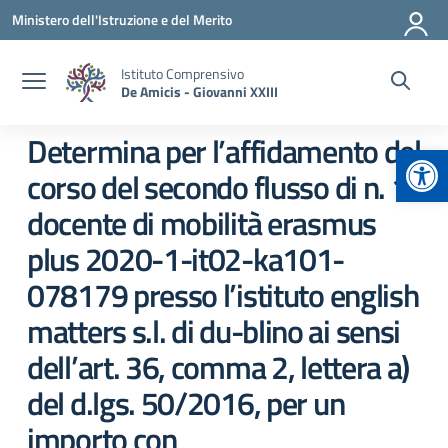
Vai ai contenuti
Vai al menu di navigazione
Vai al footer
Ministero dell'Istruzione e del Merito
Istituto Comprensivo
De Amicis - Giovanni XXIII
Determina per l’affidamento del
Apr
corso del secondo flusso di n. 1
docente di mobilità erasmus
plus 2020-1-it02-ka101-
078179 presso l’istituto english
matters s.l. di du-blino ai sensi
dell’art. 36, comma 2, lettera a)
del d.lgs. 50/2016, per un
importo con