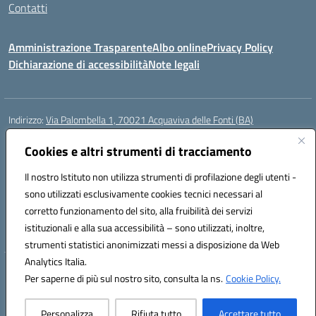
Contatti
Amministrazione Trasparente
Albo online
Privacy Policy
Dichiarazione di accessibilità
Note legali
Indirizzo:
Via Palombella 1, 70021 Acquaviva delle Fonti (BA)
Centralino:
080/761013
Email:
baic89400e@istruzione.it
Posta elettronica certificata (PEC):
Cookies e altri strumenti di tracciamento
baic89400e@pec.istruzione.it
Codice fiscale: 91121590722
Il nostro Istituto non utilizza strumenti di profilazione degli utenti -
Codice meccanografico:
baic89400e
sono utilizzati esclusivamente cookies tecnici necessari al
Codice Indice delle Pubbliche Amministrazioni (IPA): icddagio
corretto funzionamento del sito, alla fruibilità dei servizi
Codice unico di fatturazione (CUF): UFGHCG
istituzionali e alla sua accessibilità – sono utilizzati, inoltre,
strumenti statistici anonimizzati messi a disposizione da Web
Analytics Italia.
Hosting & Powered by 3D Solution S.r.l.
Per saperne di più sul nostro sito, consulta la ns.
Cookie Policy.
Concept & Design by Designers Italia
Personalizza
Rifiuta tutto
Accettare tutto