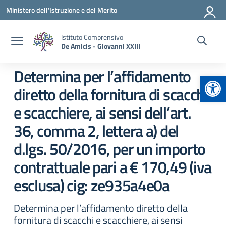
Vai ai contenuti
Vai al menu di navigazione
Vai al footer
Ministero dell'Istruzione e del Merito
Istituto Comprensivo
De Amicis - Giovanni XXIII
Determina per l’affidamento
Apr
diretto della fornitura di scacchi
e scacchiere, ai sensi dell’art.
36, comma 2, lettera a) del
d.lgs. 50/2016, per un importo
contrattuale pari a € 170,49 (iva
esclusa) cig: ze935a4e0a
Determina per l’affidamento diretto della
fornitura di scacchi e scacchiere, ai sensi