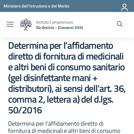
Vai ai contenuti
Vai al menu di navigazione
Vai al footer
Ministero dell'Istruzione e del Merito
Istituto Comprensivo
De Amicis - Giovanni XXIII
Determina per l’affidamento
diretto di fornitura di medicinali
e altri beni di consumo sanitario
(gel disinfettante mani +
distributori), ai sensi dell’art. 36,
comma 2, lettera a) del d.lgs.
50/2016
Determina per l’affidamento diretto di
fornitura di medicinali e altri beni di consumo