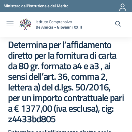
Vai ai contenuti
Vai al menu di navigazione
Vai al footer
Ministero dell'Istruzione e del Merito
Istituto Comprensivo
De Amicis - Giovanni XXIII
Determina per l’affidamento
diretto per la fornitura di carta
da 80 gr. formato a4 e a3 , ai
sensi dell’art. 36, comma 2,
lettera a) del d.lgs. 50/2016,
per un importo contrattuale pari
a € 1377,00 (iva esclusa), cig:
z4433bd805