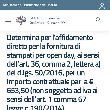
Vai ai contenuti
Vai al menu di navigazione
Vai al footer
Ministero dell'Istruzione e del Merito
Istituto Comprensivo
De Amicis - Giovanni XXIII
Determina per l’affidamento
diretto per la fornitura di
stampati per open day, ai sensi
dell’art. 36, comma 2, lettera a)
del d.lgs. 50/2016, per un
importo contrattuale pari a €
653,50 (non soggetta ad iva ai
sensi dell’art. 1 comma 67
legge n.190/2014).