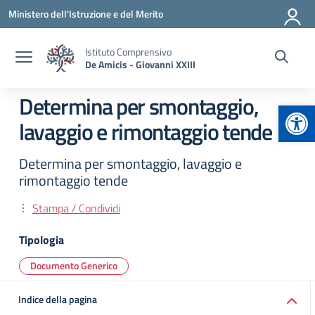
Vai ai contenuti
Vai al menu di navigazione
Vai al footer
Ministero dell'Istruzione e del Merito
Istituto Comprensivo
De Amicis - Giovanni XXIII
Determina per smontaggio,
Apr
lavaggio e rimontaggio tende
Determina per smontaggio, lavaggio e
rimontaggio tende
Stampa / Condividi
Tipologia
Documento Generico
Indice della pagina