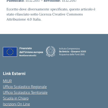
Pubblicato:
15.12.2017
-
Revisione:
15.12.2017
Eccetto dove diversamente specificato, questo articolo è
stato rilasciato sotto Licenza Creative Commons
Attribuzione 4.0 Italia.
Istituto Comprensivo
De Amicis - Giovanni XXIII
Acquaviva delle Fonti (BA)
— Visita la pagina iniziale della scuola
Link Esterni
MIUR
Ufficio Scolastico Regionale
Ufficio Scolastico Territoriale
Scuola in Chiaro
Iscrizioni On Line