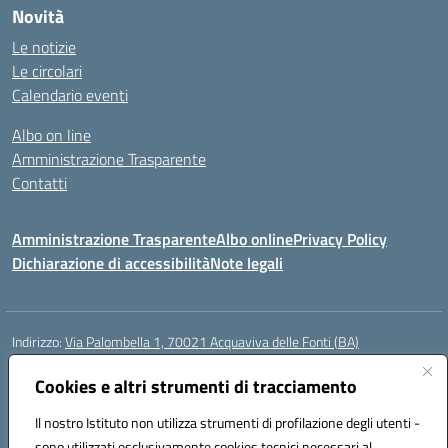
Novità
Le notizie
Le circolari
Calendario eventi
Albo on line
Amministrazione Trasparente
Contatti
Amministrazione Trasparente
Albo online
Privacy Policy
Dichiarazione di accessibilità
Note legali
Indirizzo:
Via Palombella 1, 70021 Acquaviva delle Fonti (BA)
Centralino:
080/761013
Email:
baic89400e@istruzione.it
Posta elettronica certificata (PEC):
Cookies e altri strumenti di tracciamento
baic89400e@pec.istruzione.it
Codice fiscale: 91121590722
Il nostro Istituto non utilizza strumenti di profilazione degli utenti -
Codice meccanografico:
baic89400e
sono utilizzati esclusivamente cookies tecnici necessari al