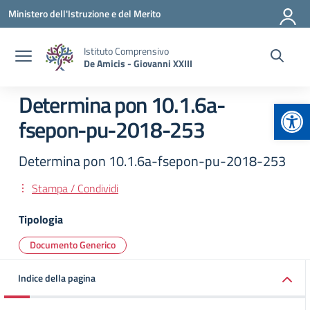
Vai ai contenuti
Vai al menu di navigazione
Vai al footer
Ministero dell'Istruzione e del Merito
Istituto Comprensivo
De Amicis - Giovanni XXIII
Determina pon 10.1.6a-
Apr
fsepon-pu-2018-253
Determina pon 10.1.6a-fsepon-pu-2018-253
Stampa / Condividi
Tipologia
Documento Generico
Indice della pagina