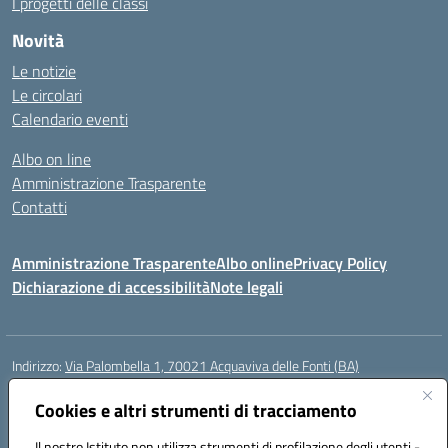
I progetti delle classi
Novità
Le notizie
Le circolari
Calendario eventi
Albo on line
Amministrazione Trasparente
Contatti
Amministrazione Trasparente
Albo online
Privacy Policy
Dichiarazione di accessibilità
Note legali
Indirizzo:
Via Palombella 1, 70021 Acquaviva delle Fonti (BA)
Centralino:
080/761013
Email:
baic89400e@istruzione.it
Posta elettronica certificata (PEC):
Cookies e altri strumenti di tracciamento
baic89400e@pec.istruzione.it
Codice fiscale: 91121590722
Il nostro Istituto non utilizza strumenti di profilazione degli utenti -