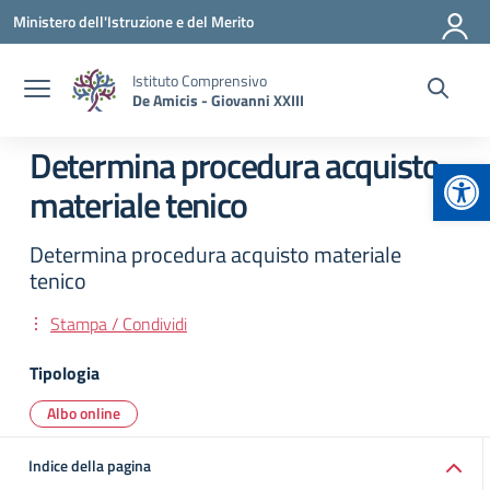
Vai ai contenuti
Vai al menu di navigazione
Vai al footer
Ministero dell'Istruzione e del Merito
Istituto Comprensivo
De Amicis - Giovanni XXIII
Determina procedura acquisto
Apr
materiale tenico
Determina procedura acquisto materiale
tenico
Stampa / Condividi
Tipologia
Albo online
Indice della pagina