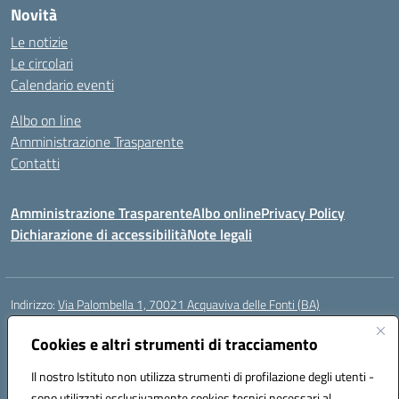
Novità
Le notizie
Le circolari
Calendario eventi
Albo on line
Amministrazione Trasparente
Contatti
Amministrazione Trasparente
Albo online
Privacy Policy
Dichiarazione di accessibilità
Note legali
Indirizzo:
Via Palombella 1, 70021 Acquaviva delle Fonti (BA)
Centralino:
080/761013
Email:
baic89400e@istruzione.it
Posta elettronica certificata (PEC):
Cookies e altri strumenti di tracciamento
baic89400e@pec.istruzione.it
Codice fiscale: 91121590722
Il nostro Istituto non utilizza strumenti di profilazione degli utenti -
Codice meccanografico:
baic89400e
sono utilizzati esclusivamente cookies tecnici necessari al