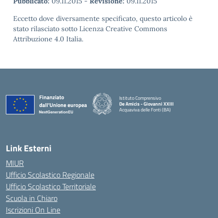
Pubblicato:
09.11.2015
-
Revisione:
09.11.2015
Eccetto dove diversamente specificato, questo articolo è
stato rilasciato sotto Licenza Creative Commons
Attribuzione 4.0 Italia.
Istituto Comprensivo
De Amicis - Giovanni XXIII
Acquaviva delle Fonti (BA)
— Visita la pagina iniziale della scuola
Link Esterni
MIUR
Ufficio Scolastico Regionale
Ufficio Scolastico Territoriale
Scuola in Chiaro
Iscrizioni On Line