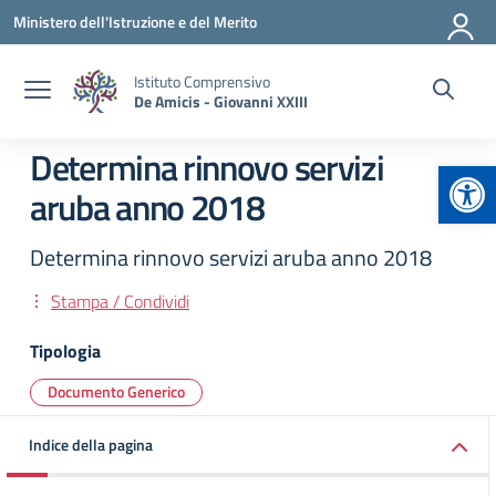
Vai ai contenuti
Vai al menu di navigazione
Vai al footer
Ministero dell'Istruzione e del Merito
Istituto Comprensivo
De Amicis - Giovanni XXIII
Determina rinnovo servizi
Apr
aruba anno 2018
Determina rinnovo servizi aruba anno 2018
Stampa / Condividi
Tipologia
Documento Generico
Indice della pagina