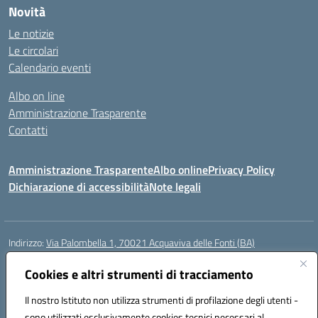
Novità
Le notizie
Le circolari
Calendario eventi
Albo on line
Amministrazione Trasparente
Contatti
Amministrazione Trasparente
Albo online
Privacy Policy
Dichiarazione di accessibilità
Note legali
Indirizzo:
Via Palombella 1, 70021 Acquaviva delle Fonti (BA)
Centralino:
080/761013
Email:
baic89400e@istruzione.it
Posta elettronica certificata (PEC):
Cookies e altri strumenti di tracciamento
baic89400e@pec.istruzione.it
Codice fiscale: 91121590722
Il nostro Istituto non utilizza strumenti di profilazione degli utenti -
Codice meccanografico:
baic89400e
sono utilizzati esclusivamente cookies tecnici necessari al