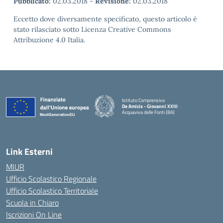
Pubblicato:
02.03.2018
-
Revisione:
02.03.2018
Eccetto dove diversamente specificato, questo articolo è
stato rilasciato sotto Licenza Creative Commons
Attribuzione 4.0 Italia.
Istituto Comprensivo
De Amicis - Giovanni XXIII
Acquaviva delle Fonti (BA)
— Visita la pagina iniziale della scuola
Link Esterni
MIUR
Ufficio Scolastico Regionale
Ufficio Scolastico Territoriale
Scuola in Chiaro
Iscrizioni On Line