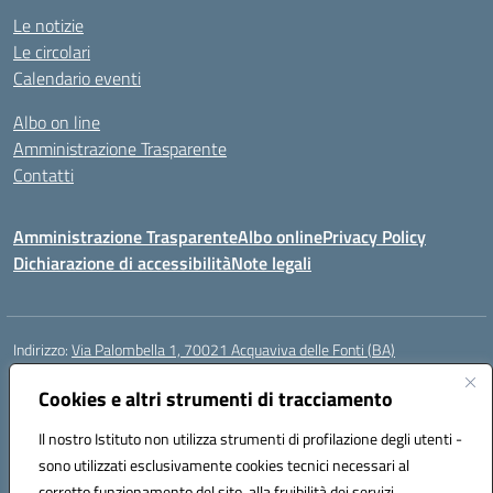
Le notizie
Le circolari
Calendario eventi
Albo on line
Amministrazione Trasparente
Contatti
Amministrazione Trasparente
Albo online
Privacy Policy
Dichiarazione di accessibilità
Note legali
Indirizzo:
Via Palombella 1, 70021 Acquaviva delle Fonti (BA)
Centralino:
080/761013
Email:
baic89400e@istruzione.it
Posta elettronica certificata (PEC):
Cookies e altri strumenti di tracciamento
baic89400e@pec.istruzione.it
Codice fiscale: 91121590722
Il nostro Istituto non utilizza strumenti di profilazione degli utenti -
Codice meccanografico:
baic89400e
sono utilizzati esclusivamente cookies tecnici necessari al
Codice Indice delle Pubbliche Amministrazioni (IPA): icddagio
corretto funzionamento del sito, alla fruibilità dei servizi