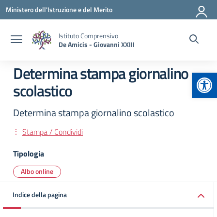
Vai ai contenuti
Vai al menu di navigazione
Vai al footer
Ministero dell'Istruzione e del Merito
Istituto Comprensivo
De Amicis - Giovanni XXIII
Determina stampa giornalino
Apr
scolastico
Determina stampa giornalino scolastico
Stampa / Condividi
Tipologia
Albo online
Indice della pagina