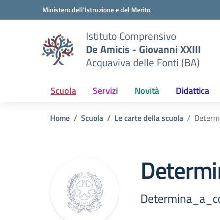
Vai ai contenuti
Vai al menu di navigazione
Vai al footer
Ministero dell'Istruzione e del Merito
Istituto Comprensivo
De Amicis - Giovanni XXIII
Acquaviva delle Fonti (BA)
Scuola
Servizi
Novità
Didattica
Home
Scuola
Le carte della scuola
Determi
Determi
Determina_a_co