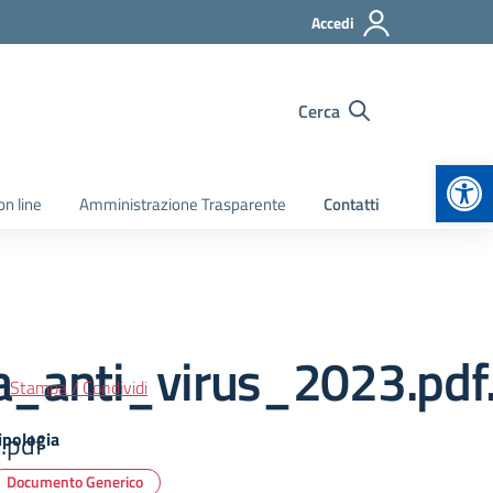
Accedi
Cerca
Apr
on line
Amministrazione Trasparente
Contatti
a_anti_virus_2023.pdf
Stampa / Condividi
.pdf
ipologia
Documento Generico