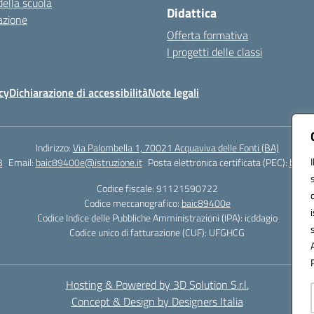
della scuola
Didattica
azione
Offerta formativa
I progetti delle classi
cy
Dichiarazione di accessibilità
Note legali
Indirizzo:
Via Palombella 1, 70021 Acquaviva delle Fonti (BA)
3
Email:
baic89400e@istruzione.it
Posta elettronica certificata (PEC):
baic8
Codice fiscale: 91121590722
Codice meccanografico:
baic89400e
Codice Indice delle Pubbliche Amministrazioni (IPA): icddagio
Codice unico di fatturazione (CUF): UFGHCG
Hosting & Powered by 3D Solution S.r.l.
Concept & Design by Designers Italia