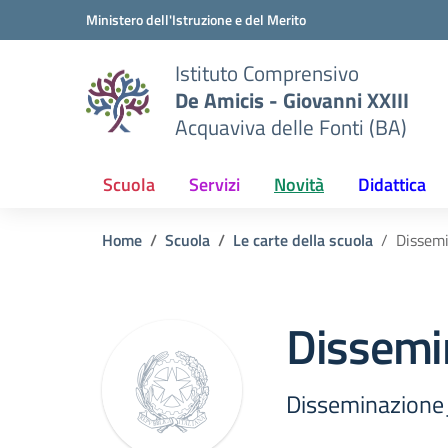
Vai ai contenuti
Vai al menu di navigazione
Vai al footer
Ministero dell'Istruzione e del Merito
Istituto Comprensivo
De Amicis - Giovanni XXIII
Acquaviva delle Fonti (BA)
Scuola
Servizi
Novità
Didattica
Home
Scuola
Le carte della scuola
Dissem
Dissemi
Disseminazione