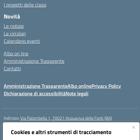
I progetti delle classi
Novità
Le notizie
Le circolari
Calendario eventi
Albo on line
Amministrazione Trasparente
Contatti
Amministrazione Trasparente
Albo online
Privacy Policy
Dichiarazione di accessibilità
Note legali
Indirizzo:
Via Palombella 1, 70021 Acquaviva delle Fonti (BA)
Centralino:
080/761013
Email:
baic89400e@istruzione.it
Posta elettronica certificata (PEC):
Cookies e altri strumenti di tracciamento
baic89400e@pec.istruzione.it