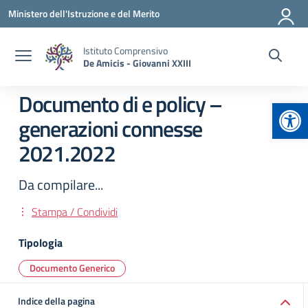
Vai ai contenuti
Vai al menu di navigazione
Vai al footer
Ministero dell'Istruzione e del Merito
Istituto Comprensivo
De Amicis - Giovanni XXIII
Documento di e policy –
Apr
generazioni connesse
2021.2022
Da compilare...
Stampa / Condividi
Tipologia
Documento Generico
Indice della pagina