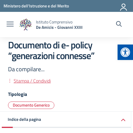
Vai ai contenuti
Vai al menu di navigazione
Vai al footer
Ministero dell'Istruzione e del Merito
Istituto Comprensivo
De Amicis - Giovanni XXIII
Documento di e- policy
Apr
“generazioni connesse”
Da compilare...
Stampa / Condividi
Tipologia
Documento Generico
Indice della pagina