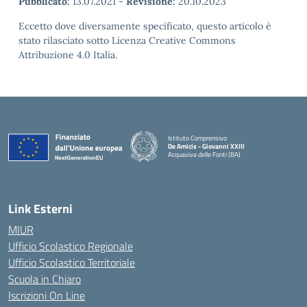
Pubblicato:
13.07.2021
-
Revisione:
20.10.2023
Eccetto dove diversamente specificato, questo articolo è
stato rilasciato sotto Licenza Creative Commons
Attribuzione 4.0 Italia.
Istituto Comprensivo
De Amicis - Giovanni XXIII
Acquaviva delle Fonti (BA)
— Visita la pagina iniziale della scuola
Link Esterni
MIUR
Ufficio Scolastico Regionale
Ufficio Scolastico Territoriale
Scuola in Chiaro
Iscrizioni On Line