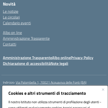
Novità
Le notizie
Le circolari
Calendario eventi
Albo on line
Amministrazione Trasparente
Contatti
Amministrazione Trasparente
Albo online
Privacy Policy
Dichiarazione di accessibilità
Note legali
Indirizzo:
Via Palombella 1, 70021 Acquaviva delle Fonti (BA)
Centralino:
080/761013
Email:
baic89400e@istruzione.it
Posta elettronica certificata (PEC):
Cookies e altri strumenti di tracciamento
baic89400e@pec.istruzione.it
Codice fiscale: 91121590722
Il nostro Istituto non utilizza strumenti di profilazione degli utenti -
Codice meccanografico:
baic89400e
sono utilizzati esclusivamente cookies tecnici necessari al