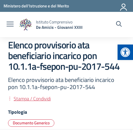
Vai ai contenuti
Vai al menu di navigazione
Vai al footer
Ministero dell'Istruzione e del Merito
Istituto Comprensivo
De Amicis - Giovanni XXIII
Elenco provvisorio ata
Apr
beneficiario incarico pon
10.1.1a-fsepon-pu-2017-544
Elenco provvisorio ata beneficiario incarico
pon 10.1.1a-fsepon-pu-2017-544
Stampa / Condividi
Tipologia
Documento Generico