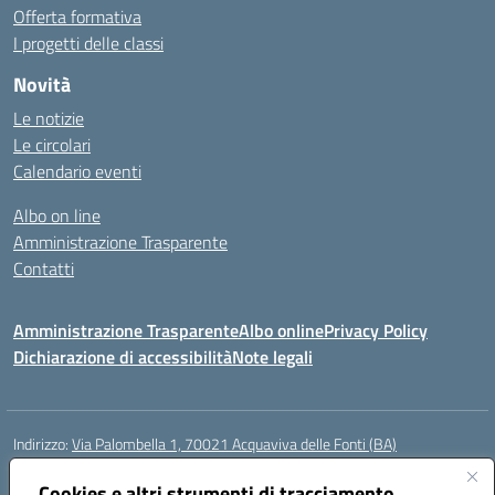
Offerta formativa
I progetti delle classi
Novità
Le notizie
Le circolari
Calendario eventi
Albo on line
Amministrazione Trasparente
Contatti
Amministrazione Trasparente
Albo online
Privacy Policy
Dichiarazione di accessibilità
Note legali
Indirizzo:
Via Palombella 1, 70021 Acquaviva delle Fonti (BA)
Centralino:
080/761013
Email:
baic89400e@istruzione.it
Posta elettronica certificata (PEC):
Cookies e altri strumenti di tracciamento
baic89400e@pec.istruzione.it