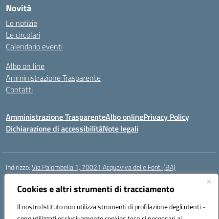
Novità
Le notizie
Le circolari
Calendario eventi
Albo on line
Amministrazione Trasparente
Contatti
Amministrazione Trasparente
Albo online
Privacy Policy
Dichiarazione di accessibilità
Note legali
Indirizzo:
Via Palombella 1, 70021 Acquaviva delle Fonti (BA)
Centralino:
080/761013
Email:
baic89400e@istruzione.it
Posta elettronica certificata (PEC):
Cookies e altri strumenti di tracciamento
baic89400e@pec.istruzione.it
Codice fiscale: 91121590722
Il nostro Istituto non utilizza strumenti di profilazione degli utenti -
Codice meccanografico:
baic89400e
sono utilizzati esclusivamente cookies tecnici necessari al