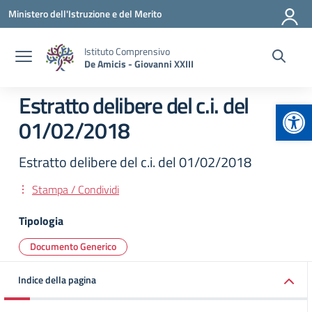
Vai ai contenuti
Vai al menu di navigazione
Vai al footer
Ministero dell'Istruzione e del Merito
Istituto Comprensivo
De Amicis - Giovanni XXIII
Estratto delibere del c.i. del
Apr
01/02/2018
Estratto delibere del c.i. del 01/02/2018
Stampa / Condividi
Tipologia
Documento Generico
Indice della pagina