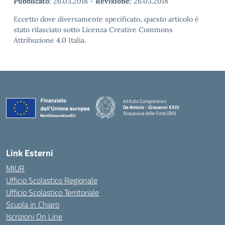
Pubblicato:
26.03.2018
-
Revisione:
26.03.2018
Eccetto dove diversamente specificato, questo articolo è
stato rilasciato sotto Licenza Creative Commons
Attribuzione 4.0 Italia.
Istituto Comprensivo
De Amicis - Giovanni XXIII
Acquaviva delle Fonti (BA)
— Visita la pagina iniziale della scuola
Link Esterni
MIUR
Ufficio Scolastico Regionale
Ufficio Scolastico Territoriale
Scuola in Chiaro
Iscrizioni On Line