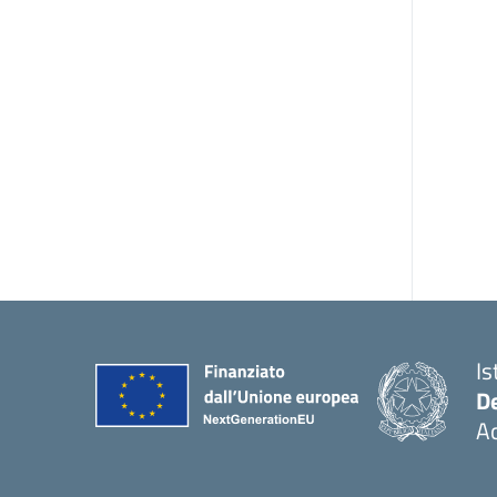
Is
De
Ac
— 