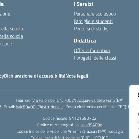
la
I Servizi
zione
Personale scolastico
Famiglie e studenti
della scuola
Percorsi di studio
della scuola
Didattica
azione
Offerta formativa
I progetti delle classi
cy
Dichiarazione di accessibilità
Note legali
Indirizzo:
Via Palombella 1, 70021 Acquaviva delle Fonti (BA)
3
Email:
baic89400e@istruzione.it
Posta elettronica certificata (PEC):
baic8
Codice fiscale: 91121590722
Codice meccanografico:
baic89400e
Codice Indice delle Pubbliche Amministrazioni (IPA): icddagio
Codice unico di fatturazione (CUF): UFGHCG