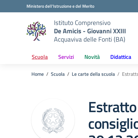
Vai ai contenuti
Vai al menu di navigazione
Vai al footer
Ministero dell'Istruzione e del Merito
Istituto Comprensivo
De Amicis - Giovanni XXIII
Acquaviva delle Fonti (BA)
Scuola
Servizi
Novità
Didattica
Home
Scuola
Le carte della scuola
Estratt
Estratto
consiglio