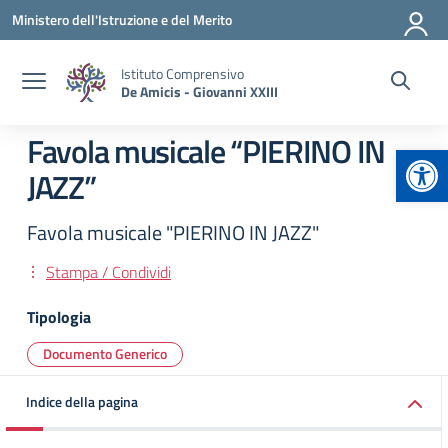
Vai ai contenuti
Vai al menu di navigazione
Vai al footer
Ministero dell'Istruzione e del Merito
Istituto Comprensivo
De Amicis - Giovanni XXIII
Favola musicale “PIERINO IN
Apr
JAZZ”
Favola musicale "PIERINO IN JAZZ"
Stampa / Condividi
Tipologia
Documento Generico
Indice della pagina