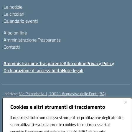
Le notizie
Le circolari
Calendario eventi
Albo on line
Amministrazione Trasparente
Contatti
Amministrazione Trasparente
Albo online
Privacy Policy
Dichiarazione di accessibilità
Note legali
Indirizzo:
Via Palombella 1, 70021 Acquaviva delle Fonti (BA)
Centralino:
080/761013
Email:
baic89400e@istruzione.it
Posta elettronica certificata (PEC):
Cookies e altri strumenti di tracciamento
baic89400e@pec.istruzione.it
Codice fiscale: 91121590722
Il nostro Istituto non utilizza strumenti di profilazione degli utenti -
Codice meccanografico:
baic89400e
sono utilizzati esclusivamente cookies tecnici necessari al
Codice Indice delle Pubbliche Amministrazioni (IPA): icddagio
corretto funzionamento del sito, alla fruibilità dei servizi