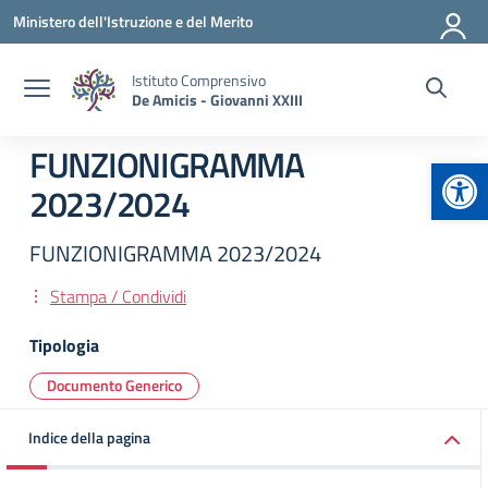
Vai ai contenuti
Vai al menu di navigazione
Vai al footer
Ministero dell'Istruzione e del Merito
Istituto Comprensivo
De Amicis - Giovanni XXIII
FUNZIONIGRAMMA
Apr
2023/2024
FUNZIONIGRAMMA 2023/2024
Stampa / Condividi
Tipologia
Documento Generico
Indice della pagina