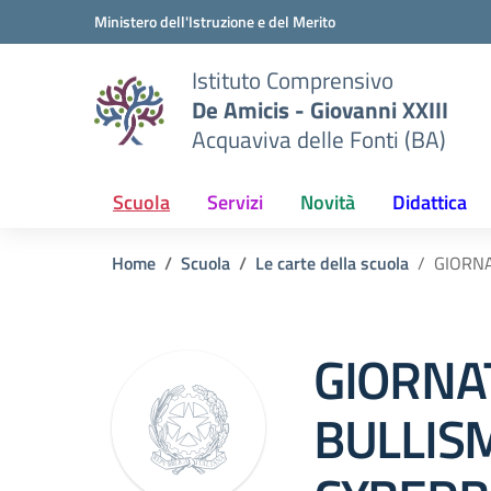
Vai ai contenuti
Vai al menu di navigazione
Vai al footer
Ministero dell'Istruzione e del Merito
Istituto Comprensivo
De Amicis - Giovanni XXIII
Acquaviva delle Fonti (BA)
Scuola
Servizi
Novità
Didattica
Home
Scuola
Le carte della scuola
GIORNA
GIORNA
BULLISM