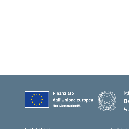
Is
De
Ac
— 