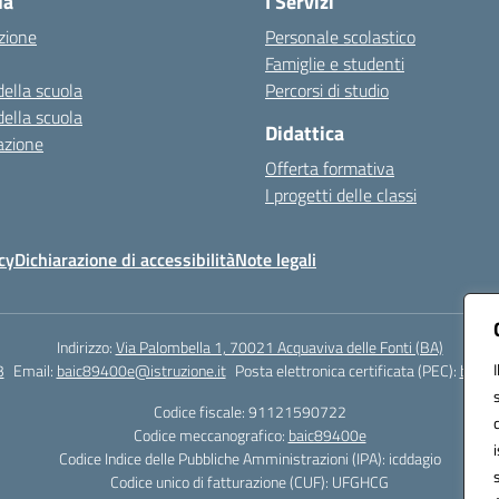
la
I Servizi
zione
Personale scolastico
Famiglie e studenti
della scuola
Percorsi di studio
della scuola
Didattica
azione
Offerta formativa
I progetti delle classi
cy
Dichiarazione di accessibilità
Note legali
Indirizzo:
Via Palombella 1, 70021 Acquaviva delle Fonti (BA)
3
Email:
baic89400e@istruzione.it
Posta elettronica certificata (PEC):
baic8
Codice fiscale: 91121590722
Codice meccanografico:
baic89400e
Codice Indice delle Pubbliche Amministrazioni (IPA): icddagio
Codice unico di fatturazione (CUF): UFGHCG