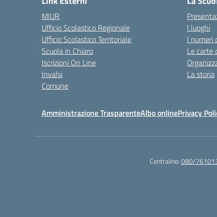
Link Esterni
La Scuo
MIUR
Presenta
Ufficio Scolastico Regionale
I luoghi
Ufficio Scolastico Territoriale
I numeri 
Scuola in Chiaro
Le carte 
Iscrizioni On Line
Organizz
Invalsi
La storia
Comune
Amministrazione Trasparente
Albo online
Privacy Poli
Centralino:
080/76101