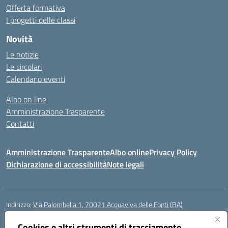
Offerta formativa
I progetti delle classi
Novità
Le notizie
Le circolari
Calendario eventi
Albo on line
Amministrazione Trasparente
Contatti
Amministrazione Trasparente
Albo online
Privacy Policy
Dichiarazione di accessibilità
Note legali
Indirizzo:
Via Palombella 1, 70021 Acquaviva delle Fonti (BA)
Centralino:
080/761013
Email:
baic89400e@istruzione.it
Posta elettronica certificata (PEC):
Cookies e altri strumenti di tracciamento
baic89400e@pec.istruzione.it