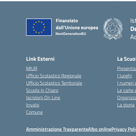
Is
De
Ac
— 
Link Esterni
La Scuo
MIUR
Presenta
Ufficio Scolastico Regionale
I luoghi
Ufficio Scolastico Territoriale
I numeri 
Scuola in Chiaro
Le carte 
Iscrizioni On Line
Organizz
Invalsi
La storia
Comune
Amministrazione Trasparente
Albo online
Privacy Poli