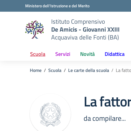
Vai ai contenuti
Vai al menu di navigazione
Vai al footer
Ministero dell'Istruzione e del Merito
Istituto Comprensivo
De Amicis - Giovanni XXIII
Acquaviva delle Fonti (BA)
Scuola
Servizi
Novità
Didattica
Home
Scuola
Le carte della scuola
La fatto
La fattor
da compilare...