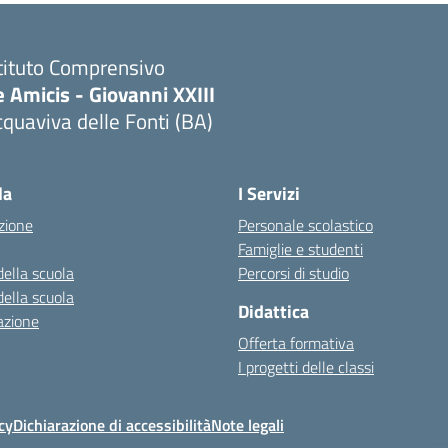
tituto Comprensivo
 Amicis - Giovanni XXIII
quaviva delle Fonti (BA)
Visita la pagina iniziale della scuola
la
I Servizi
zione
Personale scolastico
Famiglie e studenti
della scuola
Percorsi di studio
della scuola
Didattica
azione
Offerta formativa
I progetti delle classi
cy
Dichiarazione di accessibilità
Note legali