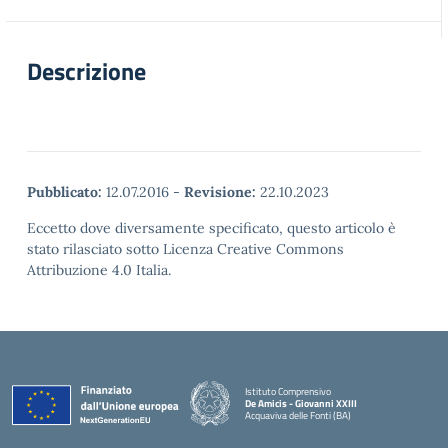
Descrizione
Pubblicato:
12.07.2016
-
Revisione:
22.10.2023
Eccetto dove diversamente specificato, questo articolo è
stato rilasciato sotto Licenza Creative Commons
Attribuzione 4.0 Italia.
Istituto Comprensivo
De Amicis - Giovanni XXIII
Acquaviva delle Fonti (BA)
— Visita la pagina iniziale della scuola