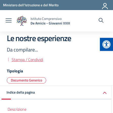
Vai ai contenuti
Vai al menu di navigazione
Vai al footer
Ministero dell'Istruzione e del Merito
Istituto Comprensivo
De Amicis - Giovanni XXIII
Le nostre esperienze
Apr
Da compilare...
Stampa / Condividi
Tipologia
Documento Generico
Indice della pagina
Descrizione