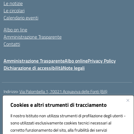
Le notizie
Le circolari
Calendario eventi
Albo on line
Amministrazione Trasparente
Contatti
Amministrazione Trasparente
Albo online
Privacy Policy
Dichiarazione di accessibilità
Note legali
Indirizzo:
Via Palombella 1, 70021 Acquaviva delle Fonti (BA)
Centralino:
080/761013
Email:
baic89400e@istruzione.it
Posta elettronica certificata (PEC):
Cookies e altri strumenti di tracciamento
baic89400e@pec.istruzione.it
Codice fiscale: 91121590722
Il nostro Istituto non utilizza strumenti di profilazione degli utenti -
Codice meccanografico:
baic89400e
sono utilizzati esclusivamente cookies tecnici necessari al
Codice Indice delle Pubbliche Amministrazioni (IPA): icddagio
corretto funzionamento del sito, alla fruibilità dei servizi
Codice unico di fatturazione (CUF): UFGHCG