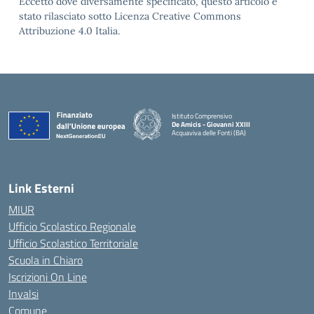
Eccetto dove diversamente specificato, questo articolo è
stato rilasciato sotto Licenza Creative Commons
Attribuzione 4.0 Italia.
Istituto Comprensivo
De Amicis - Giovanni XXIII
Acquaviva delle Fonti (BA)
— Visita la pagina iniziale della scuola
Link Esterni
MIUR
Ufficio Scolastico Regionale
Ufficio Scolastico Territoriale
Scuola in Chiaro
Iscrizioni On Line
Invalsi
Comune