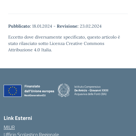
Pubblicato:
18.01.2024
-
Revisione:
23.02.2024
Eccetto dove diversamente specificato, questo articolo è
stato rilasciato sotto Licenza Creative Commons
Attribuzione 4.0 Italia.
Istituto Comprensivo
De Amicis - Giovanni XXIII
Acquaviva delle Fonti (BA)
— Visita la pagina iniziale della scuola
Link Esterni
MIUR
Ufficio Scolastico Regionale