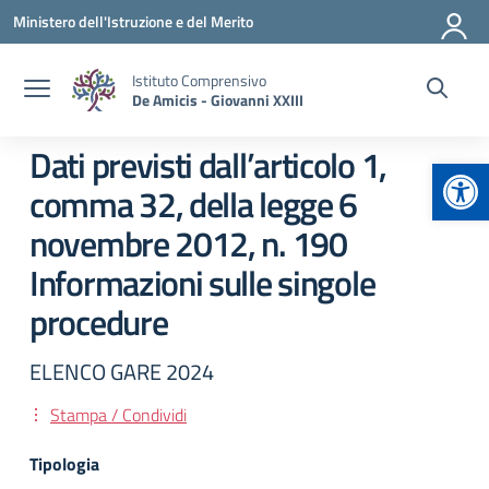
Vai ai contenuti
Vai al menu di navigazione
Vai al footer
Ministero dell'Istruzione e del Merito
Istituto Comprensivo
De Amicis - Giovanni XXIII
Dati previsti dall’articolo 1,
Apr
comma 32, della legge 6
novembre 2012, n. 190
Informazioni sulle singole
procedure
ELENCO GARE 2024
Stampa / Condividi
Tipologia