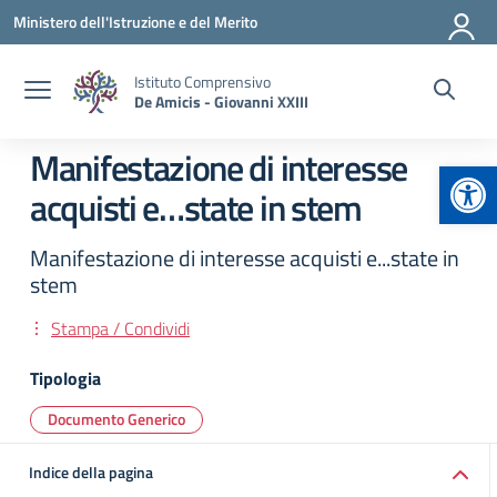
Vai ai contenuti
Vai al menu di navigazione
Vai al footer
Ministero dell'Istruzione e del Merito
Istituto Comprensivo
De Amicis - Giovanni XXIII
Manifestazione di interesse
Apr
acquisti e…state in stem
Manifestazione di interesse acquisti e...state in
stem
Stampa / Condividi
Tipologia
Documento Generico
Indice della pagina