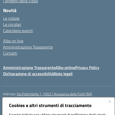
I progetti delle classi
Novità
Le notizie
Le circolari
Calendario eventi
Albo on line
Amministrazione Trasparente
Contatti
Amministrazione Trasparente
Albo online
Privacy Policy
Dichiarazione di accessibilità
Note legali
Indirizzo:
Via Palombella 1, 70021 Acquaviva delle Fonti (BA)
Centralino:
080/761013
Email:
baic89400e@istruzione.it
Posta elettronica certificata (PEC):
Cookies e altri strumenti di tracciamento
baic89400e@pec.istruzione.it
Codice fiscale: 91121590722
Il nostro Istituto non utilizza strumenti di profilazione degli utenti -