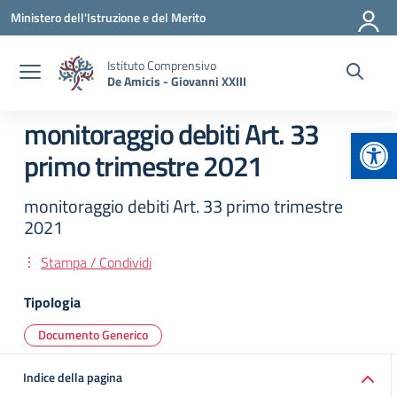
Vai ai contenuti
Vai al menu di navigazione
Vai al footer
Ministero dell'Istruzione e del Merito
Istituto Comprensivo
De Amicis - Giovanni XXIII
monitoraggio debiti Art. 33
Apr
primo trimestre 2021
monitoraggio debiti Art. 33 primo trimestre
2021
Stampa / Condividi
Tipologia
Documento Generico
Indice della pagina