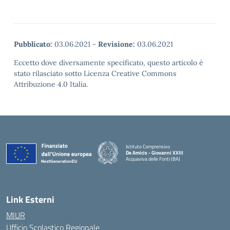
Pubblicato:
03.06.2021
-
Revisione:
03.06.2021
Eccetto dove diversamente specificato, questo articolo è
stato rilasciato sotto Licenza Creative Commons
Attribuzione 4.0 Italia.
Istituto Comprensivo
De Amicis - Giovanni XXIII
Acquaviva delle Fonti (BA)
— Visita la pagina iniziale della scuola
Link Esterni
MIUR
Ufficio Scolastico Regionale