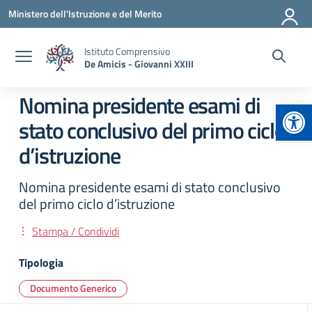
Vai ai contenuti
Vai al menu di navigazione
Vai al footer
Ministero dell'Istruzione e del Merito
Istituto Comprensivo
De Amicis - Giovanni XXIII
Nomina presidente esami di
Apr
stato conclusivo del primo ciclo
d’istruzione
Nomina presidente esami di stato conclusivo
del primo ciclo d’istruzione
Stampa / Condividi
Tipologia
Documento Generico