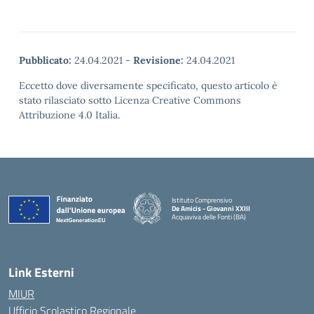
Pubblicato:
24.04.2021
-
Revisione:
24.04.2021
Eccetto dove diversamente specificato, questo articolo è
stato rilasciato sotto Licenza Creative Commons
Attribuzione 4.0 Italia.
Istituto Comprensivo
De Amicis - Giovanni XXIII
Acquaviva delle Fonti (BA)
— Visita la pagina iniziale della scuola
Link Esterni
MIUR
Ufficio Scolastico Regionale