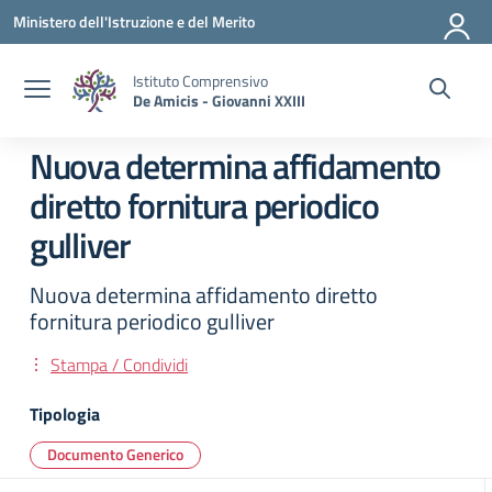
Vai ai contenuti
Vai al menu di navigazione
Vai al footer
Ministero dell'Istruzione e del Merito
Istituto Comprensivo
De Amicis - Giovanni XXIII
Nuova determina affidamento
diretto fornitura periodico
gulliver
Nuova determina affidamento diretto
fornitura periodico gulliver
Stampa / Condividi
Tipologia
Documento Generico