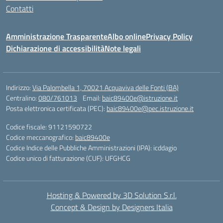
Contatti
Amministrazione Trasparente
Albo online
Privacy Policy
Dichiarazione di accessibilità
Note legali
Indirizzo:
Via Palombella 1, 70021 Acquaviva delle Fonti (BA)
Centralino:
080/761013
Email:
baic89400e@istruzione.it
Posta elettronica certificata (PEC):
baic89400e@pec.istruzione.it
Codice fiscale: 91121590722
Codice meccanografico:
baic89400e
Codice Indice delle Pubbliche Amministrazioni (IPA): icddagio
Codice unico di fatturazione (CUF): UFGHCG
Hosting & Powered by 3D Solution S.r.l.
Concept & Design by Designers Italia