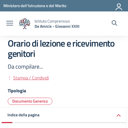
Vai ai contenuti
Vai al menu di navigazione
Vai al footer
Ministero dell'Istruzione e del Merito
Istituto Comprensivo
De Amicis - Giovanni XXIII
Orario di lezione e ricevimento
genitori
Da compilare...
Stampa / Condividi
Tipologia
Documento Generico
Indice della pagina