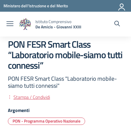
Vai ai contenuti
Vai al menu di navigazione
Vai al footer
Ministero dell'Istruzione e del Merito
Istituto Comprensivo
De Amicis - Giovanni XXIII
PON FESR Smart Class
“Laboratorio mobile-siamo tutti
connessi”
PON FESR Smart Class "Laboratorio mobile-
siamo tutti connessi"
Stampa / Condividi
Argomenti
PON - Programma Operativo Nazionale