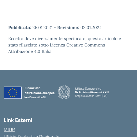
Pubblicato:
26.01.2021
-
Revisione:
02.01.2024
Eccetto dove diversamente specificato, questo articolo è
stato rilasciato sotto Licenza Creative Commons
Attribuzione 4.0 Italia.
Istituto Comprensivo
De Amicis - Giovanni XXIII
Acquaviva delle Fonti (BA)
— Visita la pagina iniziale della scuola
Link Esterni
MIUR
Ufficio Scolastico Regionale