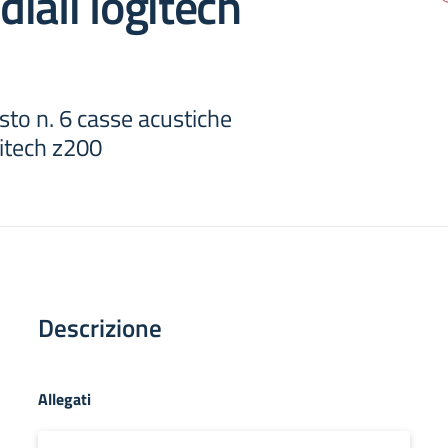
iali logitech
to n. 6 casse acustiche
gitech z200
Descrizione
Allegati