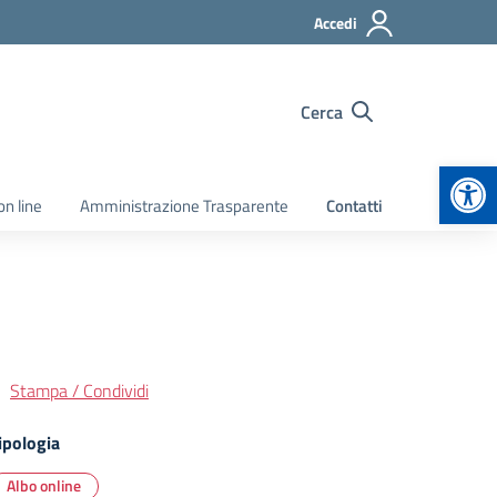
Accedi
Cerca
Apr
on line
Amministrazione Trasparente
Contatti
Stampa / Condividi
ipologia
Albo online