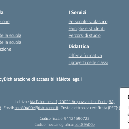
la
I Servizi
zione
Personale scolastico
Famiglie e studenti
della scuola
Percorsi di studio
della scuola
Didattica
azione
Offerta formativa
I progetti delle classi
cy
Dichiarazione di accessibilità
Note legali
Indirizzo:
Via Palombella 1, 70021 Acquaviva delle Fonti (BA)
3
Email:
baic89400e@istruzione.it
Posta elettronica certificata (PEC):
baic8
Codice fiscale: 91121590722
Codice meccanografico:
baic89400e