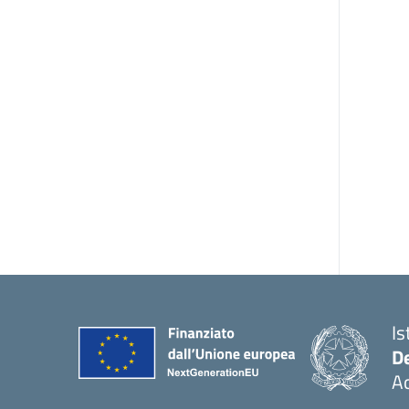
Is
De
Ac
— 