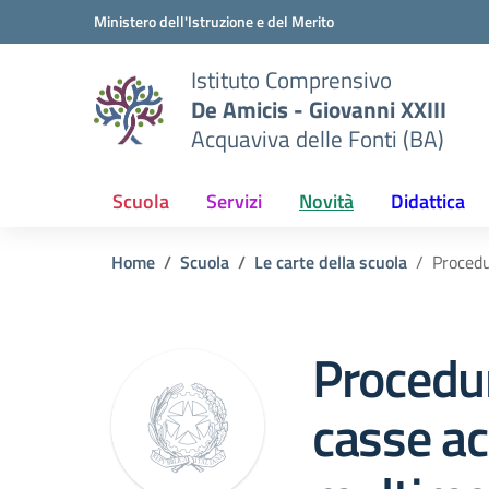
Vai ai contenuti
Vai al menu di navigazione
Vai al footer
Ministero dell'Istruzione e del Merito
Istituto Comprensivo
De Amicis - Giovanni XXIII
Acquaviva delle Fonti (BA)
Scuola
Servizi
Novità
Didattica
Home
Scuola
Le carte della scuola
Procedu
Procedur
casse ac