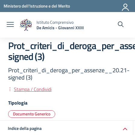
Vai ai contenuti
Vai al menu di navigazione
Vai al footer
Ministero dell'Istruzione e del Merito
Istituto Comprensivo
De Amicis - Giovanni XXIII
Prot_criteri_di_deroga_per_as
signed (3)
Prot_criteri_di_deroga_per_assenze__20.21-
signed (3)
Stampa / Condividi
Tipologia
Documento Generico
Indice della pagina